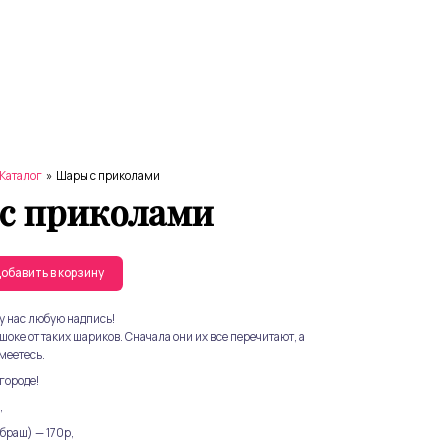
Каталог
»
Шары с приколами
с приколами
обавить в корзину
у нас любую надпись!
шоке от таких шариков. Сначала они их все перечитают, а
меетесь.
 городе!
,
браш) — 170р,