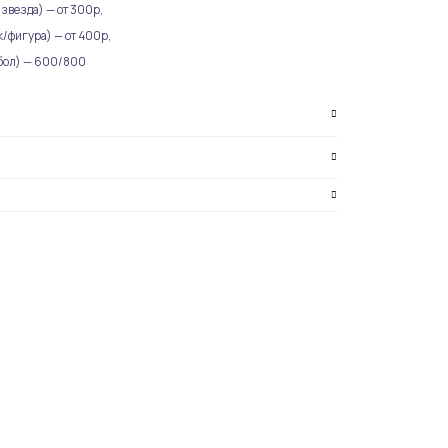
звезда) — от 300р,
/фигура) — от 400р,
бол) — 600/800