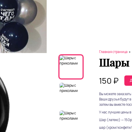
Главная страница
»
Шары 
150
₽
Д
Вы можете заказать 
Ваши друзья будут в 
затем вы вместе пос
У нас лучшие цены в
Шар (латекс) — 150р
шар (хром/конфети/