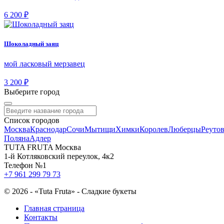
6 200 ₽
Шоколадный заяц
мой ласковый мерзавец
3 200 ₽
Выберите город
Список городов
Москва
Краснодар
Сочи
Мытищи
Химки
Королев
Люберцы
Реуто
Поляна
Адлер
TUTA FRUTA Москва
1-й Котляковский переулок, 4к2
Телефон №1
+7 961 299 79 73
©
2026 - «Tuta Fruta» - Сладкие букеты
Главная страница
Контакты