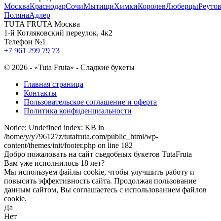
Москва
Краснодар
Сочи
Мытищи
Химки
Королев
Люберцы
Реуто
Поляна
Адлер
TUTA FRUTA Москва
1-й Котляковский переулок, 4к2
Телефон №1
+7 961 299 79 73
©
2026 - «Tuta Fruta» - Сладкие букеты
Главная страница
Контакты
Пользовательское соглашение и оферта
Политика конфиденциальности
Notice: Undefined index: KB in
/home/y/y796127z/tutafruta.com/public_html/wp-
content/themes/init/footer.php on line 182
Добро пожаловать на сайт съедобных букетов Tuta
Fruta
Вам уже исполнилось 18 лет?
Мы используем файлы cookie, чтобы улучшить работу и
повысить эффективность сайта. Продолжая пользование
данным сайтом, Вы соглашаетесь с использованием файлов
cookie.
Да
Нет