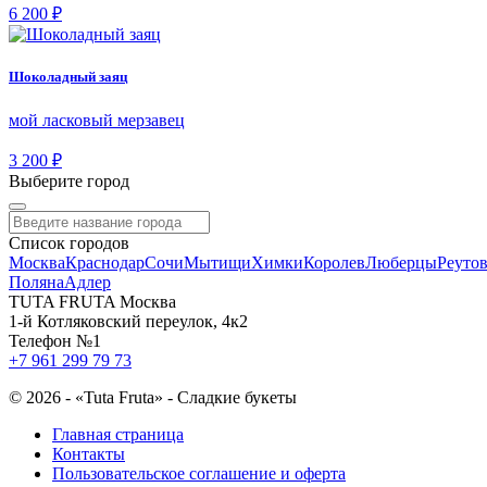
6 200 ₽
Шоколадный заяц
мой ласковый мерзавец
3 200 ₽
Выберите город
Список городов
Москва
Краснодар
Сочи
Мытищи
Химки
Королев
Люберцы
Реуто
Поляна
Адлер
TUTA FRUTA Москва
1-й Котляковский переулок, 4к2
Телефон №1
+7 961 299 79 73
©
2026 - «Tuta Fruta» - Сладкие букеты
Главная страница
Контакты
Пользовательское соглашение и оферта