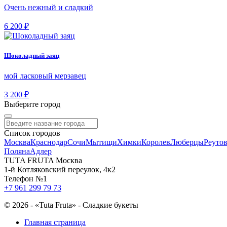
Очень нежный и сладкий
6 200 ₽
Шоколадный заяц
мой ласковый мерзавец
3 200 ₽
Выберите город
Список городов
Москва
Краснодар
Сочи
Мытищи
Химки
Королев
Люберцы
Реуто
Поляна
Адлер
TUTA FRUTA Москва
1-й Котляковский переулок, 4к2
Телефон №1
+7 961 299 79 73
©
2026 - «Tuta Fruta» - Сладкие букеты
Главная страница