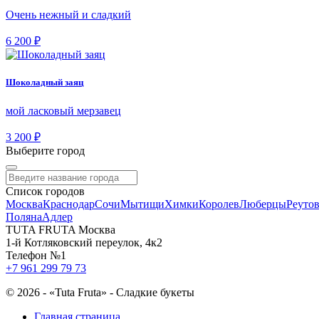
Очень нежный и сладкий
6 200 ₽
Шоколадный заяц
мой ласковый мерзавец
3 200 ₽
Выберите город
Список городов
Москва
Краснодар
Сочи
Мытищи
Химки
Королев
Люберцы
Реуто
Поляна
Адлер
TUTA FRUTA Москва
1-й Котляковский переулок, 4к2
Телефон №1
+7 961 299 79 73
©
2026 - «Tuta Fruta» - Сладкие букеты
Главная страница