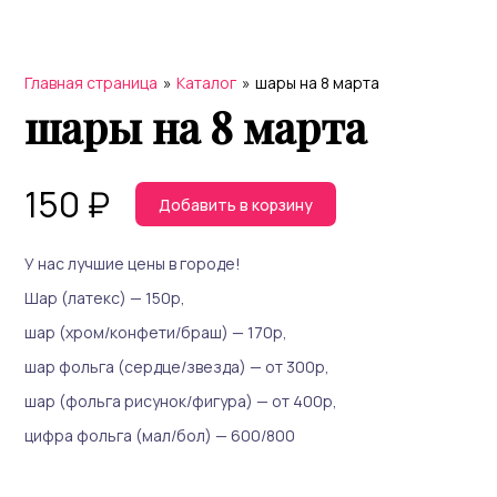
Главная страница
»
Каталог
»
шары на 8 марта
шары на 8 марта
150
₽
Добавить в корзину
У нас лучшие цены в городе!
Шар (латекс) — 150р,
шар (хром/конфети/браш) — 170р,
шар фольга (сердце/звезда) — от 300р,
шар (фольга рисунок/фигура) — от 400р,
цифра фольга (мал/бол) — 600/800