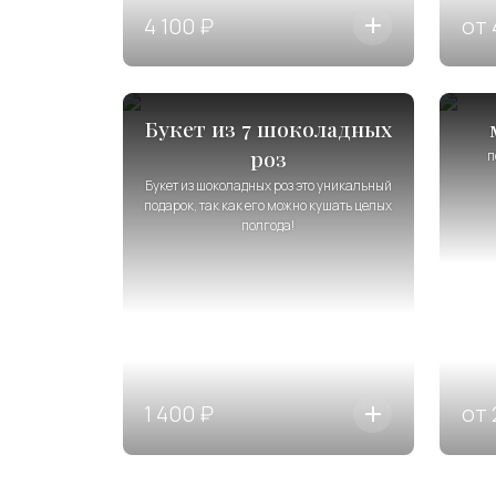
4 100 ₽
от 
Букет из 7 шоколадных
роз
п
Букет из шоколадных роз это уникальный
подарок, так как его можно кушать целых
полгода!
1 400 ₽
от 