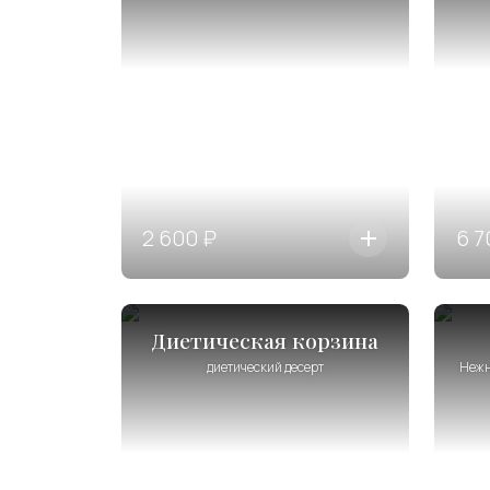
2 600 ₽
6 7
Диетическая корзина
диетический десерт
Нежн