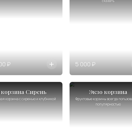
сказать
00 ₽
5 000 ₽
корзина Сирень
Экзо корзина
ая корзина с сиренью и клубникой
Фруктовые корзины всегда пользо
популярностью