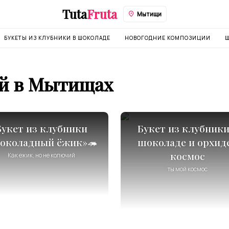
Tuta
Fruta
Мытищи
БУКЕТЫ ИЗ КЛУБНИКИ В ШОКОЛАДЕ
НОВОГОДНИЕ КОМПОЗИЦИИ
Ш
ей в Мытищах
Букет из клубники
Букет из клубники
околадный ёжик»🦔
шоколаде и орхид
космос
Как ежик, но не колючий
ты мой космос