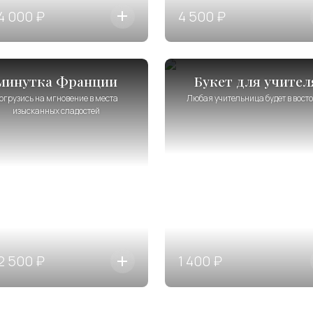
4 000 ₽
4 500 ₽
минутка Франции
Букет для учител
огрузись на мгновение в места
Любая учительница будет в вост
изысканных сладостей
2 500 ₽
1 400 ₽