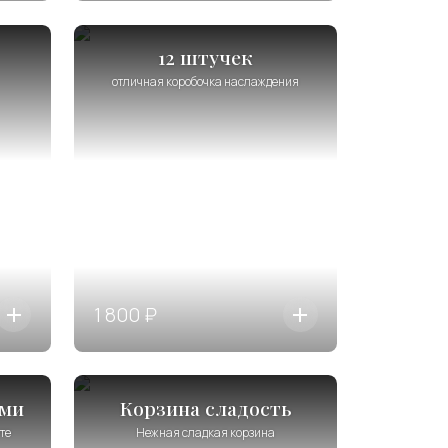
12 штучек
отличная коробочка наслаждения
1 800 ₽
ями
Корзина сладость
те
Нежная сладкая корзина