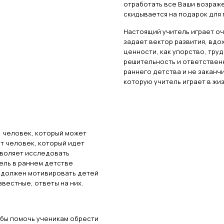
отработать все Ваши возраже
скидывается на подарок для
Настоящий учитель играет оч
задает вектор развития, вдо
ценности, как упорство, тру
решительность и ответствен
раннего детства и не заканчи
которую учитель играет в жи
, человек, который может
от человек, который идет
зволяет исследовать
ель в раннем детстве
н должен мотивировать детей
вестные, ответы на них.
тобы помочь ученикам обрести