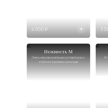
4 000 ₽
3 5
Нежность М
Очень нежное сочетание кустовой розы и
Яг
клубники в розовом шоколаде