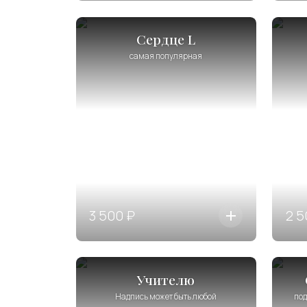
Сердце L
самая популярная
3 500 ₽
2 5
Учителю
Надпись может быть любой
под