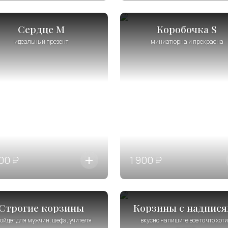
Сердце М
Коробочка S
идеальный презент
миниатюрна и прекрасна
00 ₽
1 900 ₽
Строгие корзины
Корзины с надпис
ойдет для мужчин, шефа, учителя
вкусно напишите все то что хоти