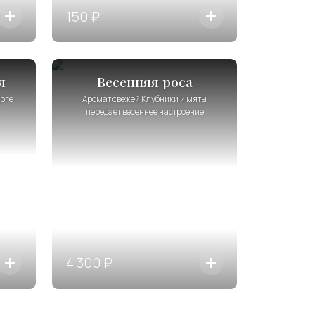
150 ₽
я
Весенняя роса
орге
Аромат свежей Клубники и мяты
передает весеннее настроение
4 300 ₽