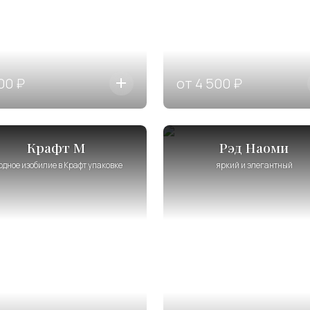
00 ₽
от 4 500 ₽
Крафт М
Рэд Наоми
одное изобилие в Крафт упаковке
яркий и элегантный