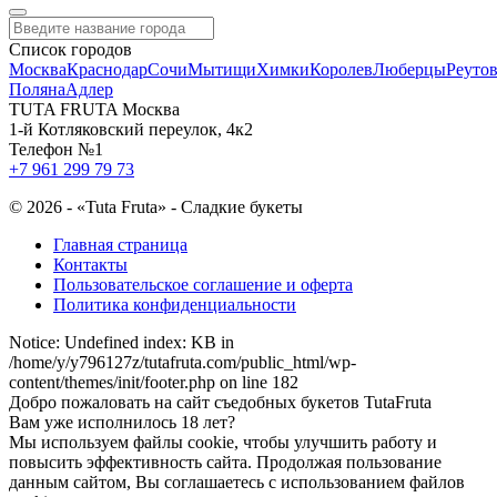
Список городов
Москва
Краснодар
Сочи
Мытищи
Химки
Королев
Люберцы
Реуто
Поляна
Адлер
TUTA FRUTA Москва
1-й Котляковский переулок, 4к2
Телефон №1
+7 961 299 79 73
©
2026 - «Tuta Fruta» - Сладкие букеты
Главная страница
Контакты
Пользовательское соглашение и оферта
Политика конфиденциальности
Notice: Undefined index: KB in
/home/y/y796127z/tutafruta.com/public_html/wp-
content/themes/init/footer.php on line 182
Добро пожаловать на сайт съедобных букетов Tuta
Fruta
Вам уже исполнилось 18 лет?
Мы используем файлы cookie, чтобы улучшить работу и
повысить эффективность сайта. Продолжая пользование
данным сайтом, Вы соглашаетесь с использованием файлов