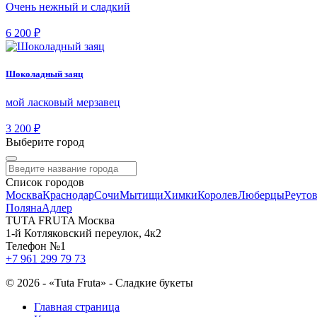
Очень нежный и сладкий
6 200 ₽
Шоколадный заяц
мой ласковый мерзавец
3 200 ₽
Выберите город
Список городов
Москва
Краснодар
Сочи
Мытищи
Химки
Королев
Люберцы
Реуто
Поляна
Адлер
TUTA FRUTA Москва
1-й Котляковский переулок, 4к2
Телефон №1
+7 961 299 79 73
©
2026 - «Tuta Fruta» - Сладкие букеты
Главная страница