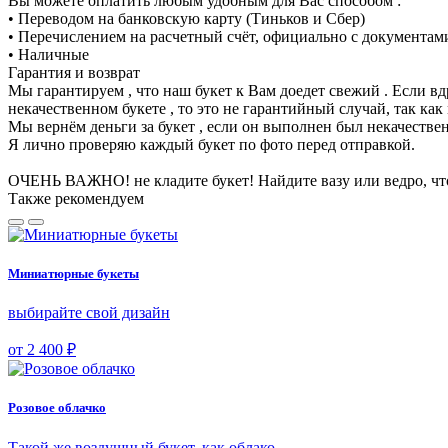
Вы можете оплатить любым удобным для Вас способом :
• Переводом на банковскую карту (Тиньков и Сбер)
• Перечислением на расчетный счёт, официально с документам
• Наличные
Гарантия и возврат
Мы гарантируем , что наш букет к Вам доедет свежий . Если в
некачественном букете , то это не гарантийный случай, так к
Мы вернём деньги за букет , если он выполнен был некачеств
Я лично проверяю каждый букет по фото перед отправкой.
ОЧЕНЬ ВАЖНО! не кладите букет! Найдите вазу или ведро, чт
Также рекомендуем
Миниатюрные букеты
выбирайте свой дизайн
от 2 400 ₽
Розовое облачко
Такой же воздушный букет, как облако